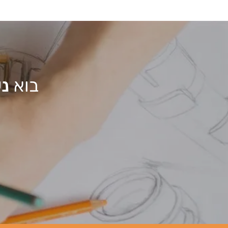
בוא
נע