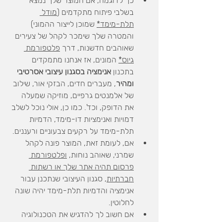
כך לדוגמה, אם המוצר שלך נמצא 
בשלבי פיתוח מתקדמים (
מודל 
תלת-מימד*
 שמוכן לייצור ההמוני) 
והמטרה שלך שימכר לקהל של צעירים 
שאוהבים חדשנות, דרך 
פלטפורמת 
גיוס*
 המונים, אז אנחנו מתמקדים 
בתכנון 
אנימציה בסגנון עיצובי אסרטיבי 
ומהיר
, מעברים חדים, הבזקי אור, שילוב 
של אלמנטים גרפיים, מוזיקה שמעלה 
את הדופק, וכד'. כמו כן, אולי נוכל לשלב 
דמויות ואנימציות דו-מימד, הדמיות 
תלת-מימד על רקעים צבעוניים ורעננים. 
אם, לעומת זאת, המוצר פונה לקהל 
שמרני, שאוהב נוחות, 
ופלטפורמת 
פרסום תהיה אתר שלך או רשתות 
חברתיות
, סגנון העיצובי שנתכנן עבור 
אנימציה והדמיות תלת-מימד יהיה שונה 
לחלוטין. 
אם חשוב לך להדגיש את הטכנולוגיה 