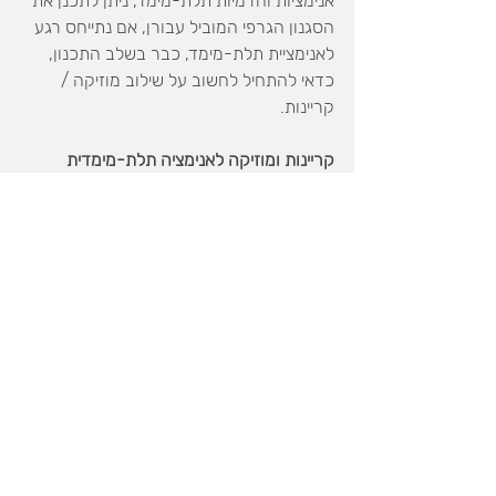
אנימציות והדמיות תלת-מימד, ניתן לתכנן את 
הסגנון הגרפי המוביל עבורן, אם נתייחס רגע 
לאנימציית תלת-מימד, כבר בשלב התכנון, 
כדאי להתחיל לחשוב על שילוב מוזיקה / 
קריינות. 
קריינות ומוזיקה לאנימציה תלת-מימדית
לא כל אנימציה תלת-מימד דורשת קריינות, 
אבל הוספת מוזיקה מתאימה יכולה מאוד 
להגביר את האפקט הרגשי שהאנימציה יכולה 
ליצור. מומלץ לתכנן תוספות סאונד בשלבים 
הראשונים של תכנון האנימציה, אפילו לפני 
שמתחילים את יצירתה התלת-מימדית. 
מוזיקה יכולה תלל את הקצב הנכון להדגשים 
של הסרטון, ולעזור לדייק אפילו את סגנונו.
שילוב של אנימציה דו-מימדית
חשוב לי לציין שלצד סוג האנימציה 
התלת-מימדית פוטו-ריאליסטית, קיימים גם 